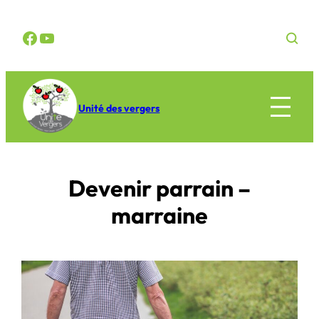
Aller
au

contenu
Unité des vergers
Devenir parrain –
marraine